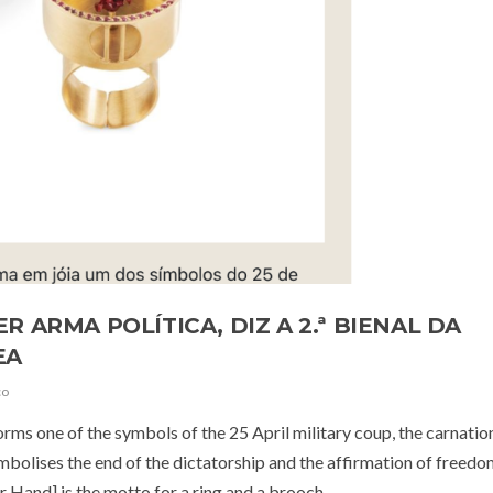
 ARMA POLÍTICA, DIZ A 2.ª BIENAL DA
EA
co
orms one of the symbols of the 25 April military coup, the carnation
symbolises the end of the dictatorship and the affirmation of freedo
ur Hand] is the motto for a ring and a brooch