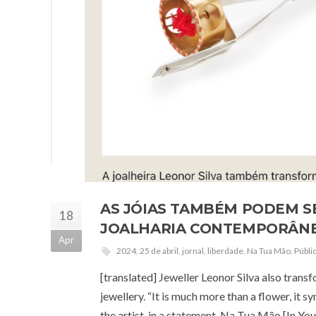
AS JÓIAS TAMBÉM PODEM SER
18
JOALHARIA CONTEMPORÂN
Apr
2024
,
25 de abril
,
jornal
,
liberdade
,
Na Tua Mão
,
Públi
[translated] Jeweller Leonor Silva also transf
jewellery. “It is much more than a flower, it 
the artist, in a statement. Na Tua Mão [In Yo