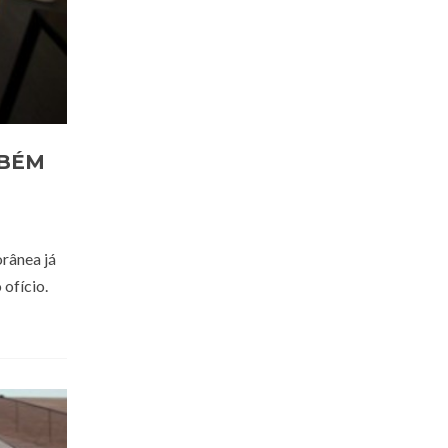
MBÉM
orânea já
ofício.