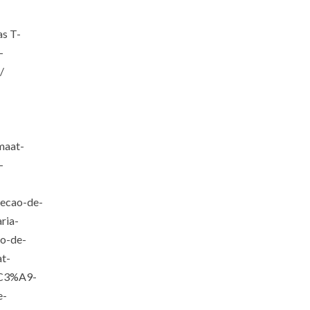
as T-
-
/
maat-
-
lecao-de-
ria-
ao-de-
at-
%C3%A9-
e-