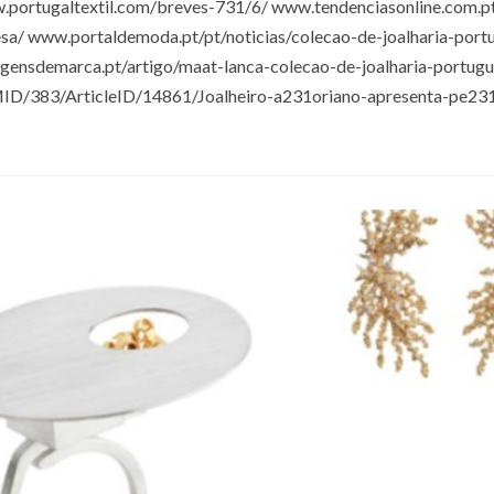
portugaltextil.com/breves-731/6/ www.tendenciasonline.com.pt
sa/ www.portaldemoda.pt/pt/noticias/colecao-de-joalharia-port
gensdemarca.pt/artigo/maat-lanca-colecao-de-joalharia-portugu
ID/383/ArticleID/14861/Joalheiro-a231oriano-apresenta-pe23