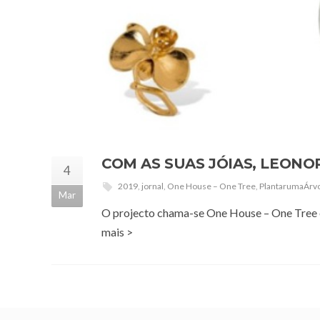
COM AS SUAS JÓIAS, LEONO
4
2019
,
jornal
,
One House – One Tree
,
PlantarumaÁrv
Mar
O projecto chama-se One House – One Tree e 
mais >