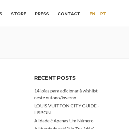
S
STORE
PRESS
CONTACT
EN
PT
RECENT POSTS
14 joias para adicionar à wishlist
neste outono/inverno
LOUIS VUITTON CITY GUIDE –
LISBON
A Idade é Apenas Um Número
A liberdade está ‘Na Tua Mão’.