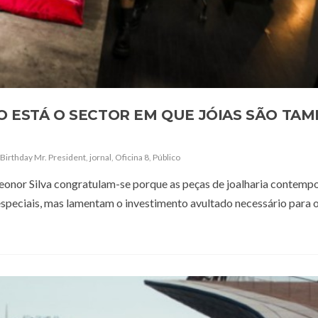
O ESTÁ O SECTOR EM QUE JÓIAS SÃO TA
Birthday Mr. President
,
jornal
,
Oficina 8
,
Público
e Leonor Silva congratulam-se porque as peças de joalharia contemp
speciais, mas lamentam o investimento avultado necessário para o 