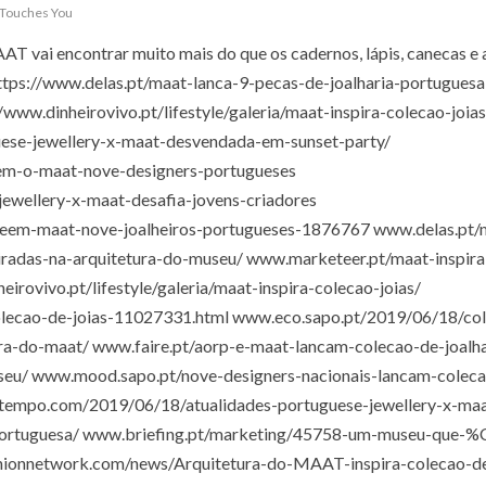
 Touches You
AAT vai encontrar muito mais do que os cadernos, lápis, canecas e 
: https://www.delas.pt/maat-lanca-9-pecas-de-joalharia-portuguesa
/www.dinheirovivo.pt/lifestyle/galeria/maat-inspira-colecao-joias
uese-jewellery-x-maat-desvendada-em-sunset-party/
em-o-maat-nove-designers-portugueses
jewellery-x-maat-desafia-jovens-criadores
veem-maat-nove-joalheiros-portugueses-1876767 www.delas.pt/
piradas-na-arquitetura-do-museu/ www.marketeer.pt/maat-inspira
irovivo.pt/lifestyle/galeria/maat-inspira-colecao-joias/
colecao-de-joias-11027331.html www.eco.sapo.pt/2019/06/18/co
ura-do-maat/ www.faire.pt/aorp-e-maat-lancam-colecao-de-joalha
useu/ www.mood.sapo.pt/nove-designers-nacionais-lancam-colec
dotempo.com/2019/06/18/atualidades-portuguese-jewellery-x-ma
a-portuguesa/ www.briefing.pt/marketing/45758-um-museu-que-
ionnetwork.com/news/Arquitetura-do-MAAT-inspira-colecao-d