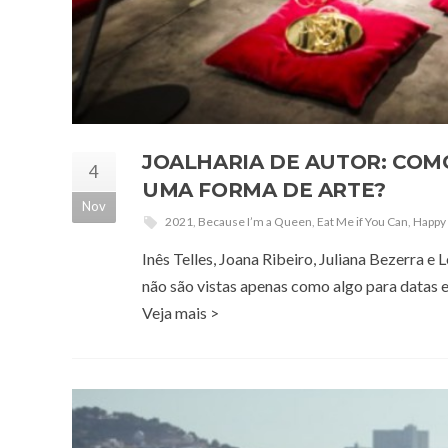
JOALHARIA DE AUTOR: COM
4
UMA FORMA DE ARTE?
Nov
2021
,
Because I’m a Queen
,
Eat Me if You Can
,
Happy 
Inês Telles, Joana Ribeiro, Juliana Bezerra 
não são vistas apenas como algo para datas e
Veja mais >