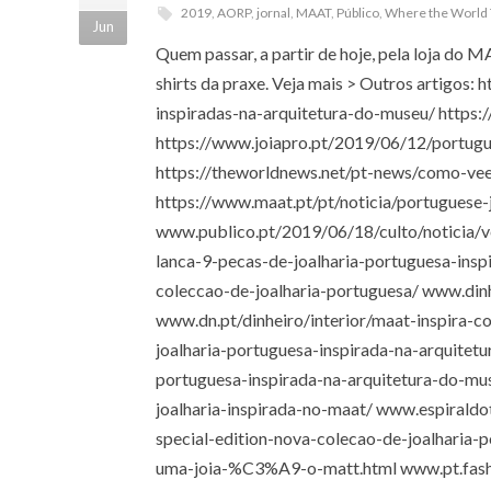
2019
,
AORP
,
jornal
,
MAAT
,
Público
,
Where the World
Jun
Quem passar, a partir de hoje, pela loja do M
shirts da praxe. Veja mais > Outros artigos
inspiradas-na-arquitetura-do-museu/ https:/
https://www.joiapro.pt/2019/06/12/portug
https://theworldnews.net/pt-news/como-ve
https://www.maat.pt/pt/noticia/portuguese-
www.publico.pt/2019/06/18/culto/noticia/
lanca-9-pecas-de-joalharia-portuguesa-ins
coleccao-de-joalharia-portuguesa/ www.dinhe
www.dn.pt/dinheiro/interior/maat-inspira-
joalharia-portuguesa-inspirada-na-arquitet
portuguesa-inspirada-na-arquitetura-do-m
joalharia-inspirada-no-maat/ www.espiral
special-edition-nova-colecao-de-joalhari
uma-joia-%C3%A9-o-matt.html www.pt.fash