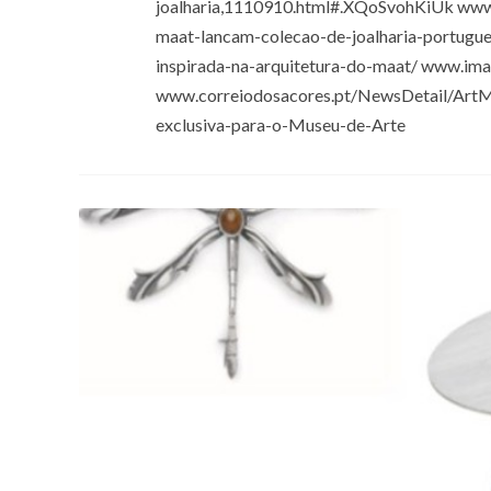
joalharia,1110910.html#.XQoSvohKiUk www.
maat-lancam-colecao-de-joalharia-portugue
inspirada-na-arquitetura-do-maat/ www.ima
www.correiodosacores.pt/NewsDetail/ArtM
exclusiva-para-o-Museu-de-Arte