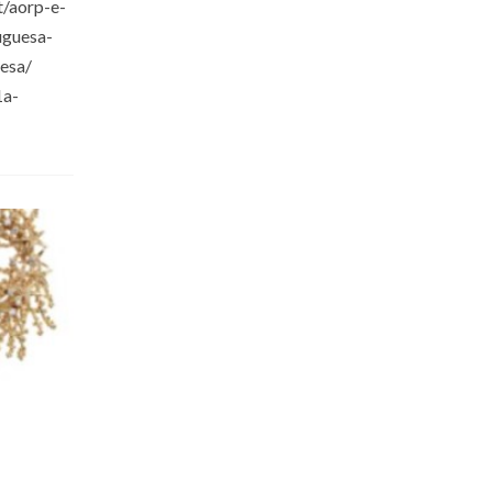
/aorp-e-
uguesa-
esa/
1a-