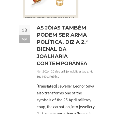
AS JÓIAS TAMBÉM
18
PODEM SER ARMA
Apr
POLÍTICA, DIZ A 2.ª
BIENAL DA
JOALHARIA
CONTEMPORÂNEA
2024
,
25 de abril
,
jornal
,
liberdade
,
Na
Tua Mão
,
Público
[translated] Jeweller Leonor Silva
also transforms one of the
symbols of the 25 April military
coup, the carnation, into jewellery.
“It is much more than a flower, it