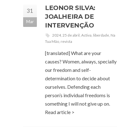
LEONOR SILVA:
31
JOALHEIRA DE
Mar
INTERVENÇÃO
2024
,
25 de abril
,
Activa
,
liberdade
,
Na
Tua Mão
,
revista
[translated] What are your
causes? Women, always, specially
our freedom and self-
determination to decide about
ourselves. Defending each
person’s individual freedoms is
something I will not give up on.
Read article >