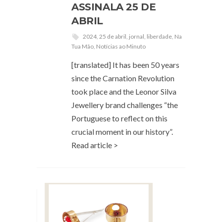
ASSINALA 25 DE
ABRIL
2024
,
25 de abril
,
jornal
,
liberdade
,
Na
Tua Mão
,
Notícias ao Minuto
[translated] It has been 50 years
since the Carnation Revolution
took place and the Leonor Silva
Jewellery brand challenges “the
Portuguese to reflect on this
crucial moment in our history”.
Read article >