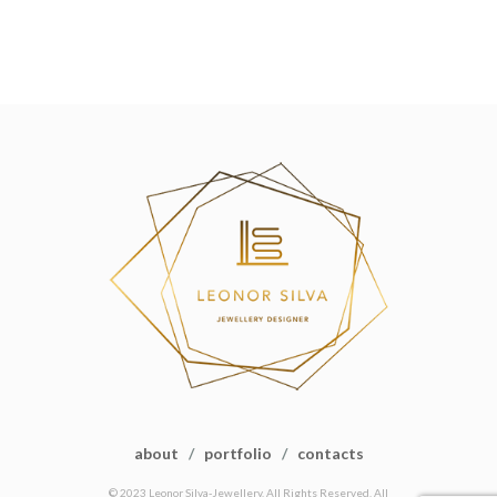
about
/
portfolio
/
contacts
© 2023 Leonor Silva-Jewellery. All Rights Reserved. All