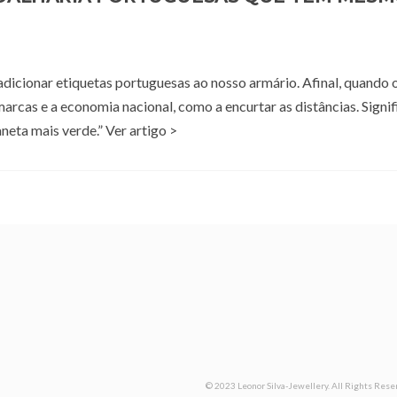
 adicionar etiquetas portuguesas ao nosso armário. Afinal, quando 
rcas e a economia nacional, como a encurtar as distâncias. Signifi
eta mais verde.” Ver artigo >
© 2023 Leonor Silva-Jewellery. All Rights Reser