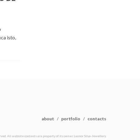
o
ca isto,
about
/
portfolio
/
contacts
ved. All website contents are property of its owner, Leonor Silva-Jewellery.