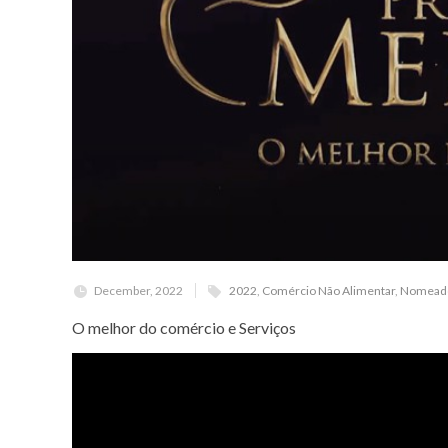
December, 2022
2022
,
Comércio Não Alimentar
,
Nomead
O melhor do comércio e Serviços