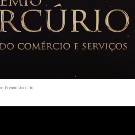
os
,
Prémio Mercúrio