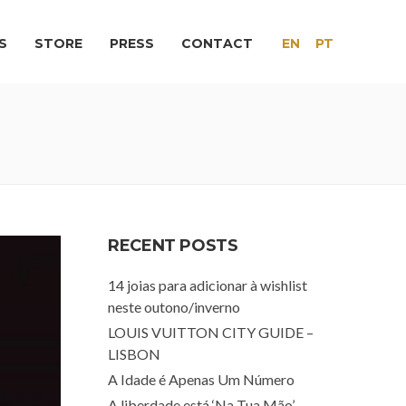
S
STORE
PRESS
CONTACT
EN
PT
RECENT POSTS
14 joias para adicionar à wishlist
neste outono/inverno
LOUIS VUITTON CITY GUIDE –
LISBON
A Idade é Apenas Um Número
A liberdade está ‘Na Tua Mão’.