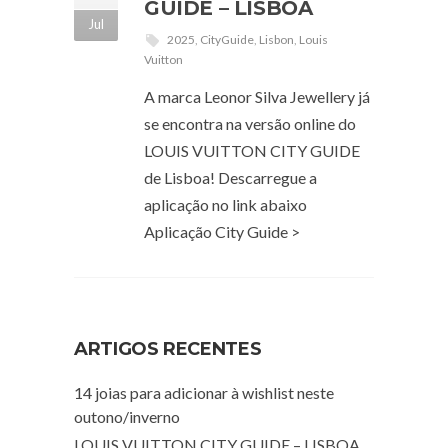
GUIDE – LISBOA
Jul
2025
,
CityGuide
,
Lisbon
,
Louis
Vuitton
A marca Leonor Silva Jewellery já
se encontra na versão online do
LOUIS VUITTON CITY GUIDE
de Lisboa! Descarregue a
aplicação no link abaixo
Aplicação City Guide >
ARTIGOS RECENTES
14 joias para adicionar à wishlist neste
outono/inverno
LOUIS VUITTON CITY GUIDE – LISBOA