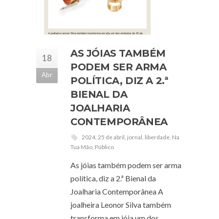
AS JÓIAS TAMBÉM
18
PODEM SER ARMA
Abr
POLÍTICA, DIZ A 2.ª
BIENAL DA
JOALHARIA
CONTEMPORÂNEA
2024
,
25 de abril
,
jornal
,
liberdade
,
Na
Tua Mão
,
Público
As jóias também podem ser arma
política, diz a 2.ª Bienal da
Joalharia Contemporânea A
joalheira Leonor Silva também
transforma em jóia um dos