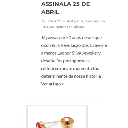
ASSINALA 25 DE
ABRIL
2024
,
25 de abril
,
jornal
,
liberdade
,
Na
Tua Mão
,
Notícias ao Minuto
Já passaram 50 anos desde que
ocorreu a Revolução dos Cravos e
a marca Leonor Silva Jewellery
desafia “os portugueses a
refletirem neste momento tão
determinante da nossa história”.
Ver artigo >