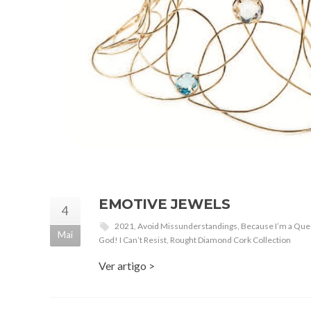
EMOTIVE JEWELS
4
2021
,
Avoid Missunderstandings
,
Because I’m a Qu
Mai
God! I Can’t Resist
,
Rought Diamond Cork Collection
Ver artigo >