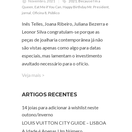
Novembro, 2021
2021
,
Because I’m a
Queen
,
Eat Me if You Can
,
Happy Birthday Mr. President
,
jornal
,
Oficina 8
,
Público
Inês Telles, Joana Ribeiro, Juliana Bezerra e
Leonor Silva congratulam-se porque as
peças de joalharia contemporânea já não
são vistas apenas como algo para datas
especiais, mas lamentam o investimento
avultado necessário para o ofício.
Veja mais >
ARTIGOS RECENTES
14 joias para adicionar à wishlist neste
outono/inverno
LOUIS VUITTON CITY GUIDE – LISBOA
A Idade é Apenas Um Número